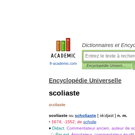
Dictionnaires et Ency
fr-academic.com
Encyclopédie Universelle
Encyclopédie Universelle
scoliaste
scoliaste
scoliaste
ou
scholiaste
[
skɔljast
]
n
.
m
.
•
1674
, -
1552
;
de
scholie
♦
Didact
.
Commentateur
ancien
,
auteur
de
sc
♢
Par
ext
.
Annotateur
,
commentateur
érudit