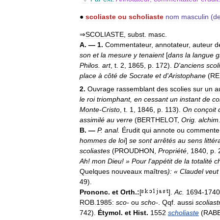
●
scoliaste
ou
scholiaste
nom
masculin
(
d
⇒
SCOLIASTE
,
subst
.
masc
.
A
. —
1
.
Commentateur
,
annotateur
,
auteur
d
son
et
la
mesure
y
tenaient
[
dans
la
langue
g
Philos
.
art
,
t
.
2
,
1865
,
p
.
172
).
D
'
anciens
scol
place
à
côté
de
Socrate
et
d
'
Aristophane
(
RE
2
.
Ouvrage
rassemblant
des
scolies
sur
un
a
le
roi
triomphant
,
en
cessant
un
instant
de
co
Monte
-
Cristo
,
t
.
1
,
1846
,
p
.
113
).
On
conçoit
assimilé
au
verre
(
BERTHELOT
,
Orig
.
alchim
B
. —
P
.
anal
.
Érudit
qui
annote
ou
commente
hommes
de
loi
]
se
sont
arrêtés
au
sens
littér
scoliastes
(
PROUDHON
,
Propriété
,
1840
,
p
.
Ah
!
mon
Dieu
! »
Pour
l
'
appétit
de
la
totalité
c
Quelques
nouveaux
maîtres
)
:
«
Claudel
veut
49
).
Prononc
.
et
Orth
.
:
[
].
Ac
.
1694
-
1740
ROB
.
1985:
sco
-
ou
scho
-
.
Qqf
.
aussi
scoliast
742
).
Étymol
.
et
Hist
.
1552
scholiaste
(
RABE