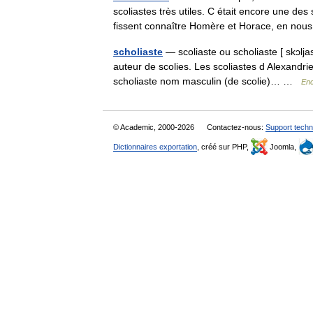
scoliastes très utiles. C était encore une de
fissent connaître Homère et Horace, en n
scholiaste
— scoliaste ou scholiaste [ skɔlja
auteur de scolies. Les scoliastes d Alexandri
scholiaste nom masculin (de scolie)… …
Enc
© Academic, 2000-2026
Contactez-nous:
Support techn
Dictionnaires exportation
, créé sur PHP,
Joomla,