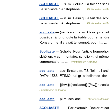
SCOLIASTE
— s. m. Celui qui a fait des sco
Le scoliaste d Aristophane …
Dictionnaire de l'
SCOLIASTE
— n. m. Celui qui a fait des sco
Le scoliaste d’Aristophane …
Dictionnaire de l'
scoliaste
— (sko li a st ) s. m. Celui qui a fa
posséder à fond toute la Fable pour entendr
Ronsard] ; et il y avait tel sonnet, pour l… 
Scoliaste
— Scholie Pour l’article homophone
skhólion, « commentaire, scholie », lui même
commentaire,… …
Wikipédia en Français
scoliaste
— sco·lià·ste s.m. TS filol. nell ant
DATA: 1583. ETIMO: dal gr. skholiastēs, der
scoliaste
— {{hw}}{{scoliaste}}{{/hw}}o scolia
Enciclopedia di italiano
scoliaste
— pl.m. scoliasti …
Dizionario dei sin
SCOLIASTE
— Par exemple, Dacier et son il