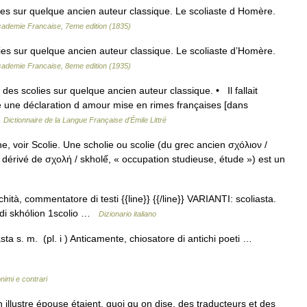
lies sur quelque ancien auteur classique. Le scoliaste d Homère.
Academie Francaise, 7eme edition (1835)
lies sur quelque ancien auteur classique. Le scoliaste d’Homère.
Academie Francaise, 8eme edition (1935)
it des scolies sur quelque ancien auteur classique. • Il fallait
e une déclaration d amour mise en rimes françaises [dans
…
Dictionnaire de la Langue Française d'Émile Littré
, voir Scolie. Une scholie ou scolie (du grec ancien σχόλιον /
 dérivé de σχολή / skholế, « occupation studieuse, étude ») est un
ichità, commentatore di testi {{line}} {{/line}} VARIANTI: scoliasta.
. di skhólion 1scolio …
Dizionario italiano
sta s. m. (pl. i ) Anticamente, chiosatore di antichi poeti …
onimi e contrari
lustre épouse étaient, quoi qu on dise, des traducteurs et des