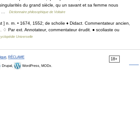
s singularités du grand siècle, qu un savant et sa femme nous
ous …
Dictionnaire philosophique de Voltaire
st ] n. m. • 1674, 1552; de scholie ♦ Didact. Commentateur ancien,
e. ♢ Par ext. Annotateur, commentateur érudit. ● scoliaste ou
yclopédie Universelle
ique
,
RÉCLAME
18+
Drupal,
WordPress, MODx.