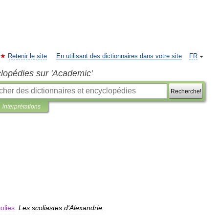
Retenir le site
En utilisant des dictionnaires dans votre site
FR
clopédies sur 'Academic'
Recherche!
interprétations
olies
.
Les
scoliastes
d
'
Alexandrie
.
.