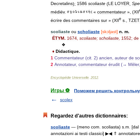
Decretalins
);
1586
scoliaste
(
LE
LOYER
,
Spe
médiév
.
«
commentateur
», (
XII
e
écrire
des
commentaires
sur
» (
XII
s
.,
TZET
scoliaste
ou
scholiaste
[
skɔljast
]
n
.
m
.
ÉTYM
.
1674
,
scoliaste
;
scholiaste
,
1552
;
de
❖
♦
Didactique
.
1
Commentateur
(
cit
.
2
)
ancien
,
auteur
de
sc
2
Annotateur
,
commentateur
érudit
(→
Mêler
Encyclopédie
Universelle
.
2012
.
Игры ⚽
Поможем решить контрольну
scolex
Regardez d'autres dictionnaires:
scoliaste
— (meno com. scoliasta) s.m. [dal gr.
annotazioni ai testi classici] ▶◀ ⇑ annotat