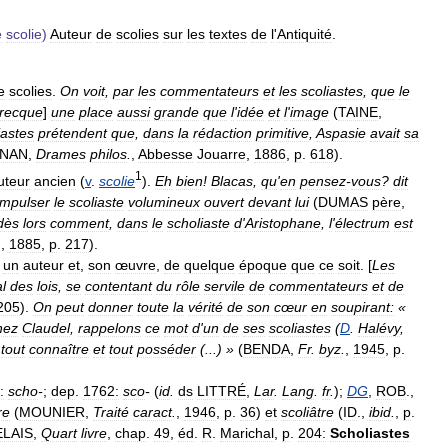
e
scolie
)
Auteur
de
scolies
sur
les
textes
de
l
'
Antiquité
.
e
scolies
.
On
voit
,
par
les
commentateurs
et
les
scoliastes
,
que
le
recque
]
une
place
aussi
grande
que
l
'
idée
et
l
'
image
(
TAINE
,
iastes
prétendent
que
,
dans
la
rédaction
primitive
,
Aspasie
avait
sa
NAN
,
Drames
philos
.
,
Abbesse
Jouarre
,
1886
,
p
.
618
).
1
uteur
ancien
(
v
.
scolie
).
Eh
bien
!
Blacas
,
qu
'
en
pensez
-
vous
?
dit
mpulser
le
scoliaste
volumineux
ouvert
devant
lui
(
DUMAS
père
,
dès
lors
comment
,
dans
le
scholiaste
d
'
Aristophane
,
l
'
électrum
est
.
,
1885
,
p
.
217
).
un
auteur
et
,
son
œuvre
,
de
quelque
époque
que
ce
soit
. [
Les
al
des
lois
,
se
contentant
du
rôle
servile
de
commentateurs
et
de
205
).
On
peut
donner
toute
la
vérité
de
son
cœur
en
soupirant:
«
hez
Claudel
,
rappelons
ce
mot
d
'
un
de
ses
scoliastes
(
D
.
Halévy
,
tout
connaître
et
tout
posséder
(...) »
(
BENDA
,
Fr
.
byz
.
,
1945
,
p
.
:
scho
-
;
dep
.
1762:
sco
-
(
id
.
ds
LITTRÉ
,
Lar
.
Lang
.
fr
.
);
DG
,
ROB
.,
re
(
MOUNIER
,
Traité
caract
.
,
1946
,
p
.
36
)
et
scoliâtre
(
ID
.,
ibid
.
,
p
.
LAIS
,
Quart
livre
,
chap
.
49
,
éd
.
R
.
Marichal
,
p
.
204:
Scholiastes