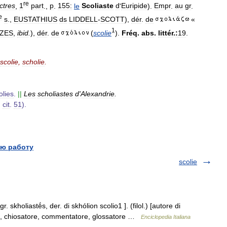
re
ctres
,
1
part
.,
p
.
155:
le
Scoliaste
d
'
Euripide
).
Empr
.
au
gr
.
e
s
.,
EUSTATHIUS
ds
LIDDELL
-
SCOTT
),
dér
.
de
«
1
ZES
,
ibid
.
),
dér
.
de
(
scolie
).
Fréq
.
abs
.
littér
.
:
19
.
scolie
,
scholie
.
olies
.
||
Les
scholiastes
d
'
Alexandrie
.
,
cit
.
51
).
ю работу
scolie
 skholiastḗs, der. di skhólion scolio1 ]. (filol.) [autore di
ore, chiosatore, commentatore, glossatore …
Enciclopedia Italiana